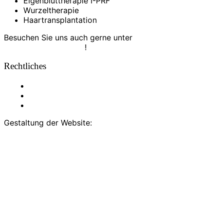
Eigenbluttherapie I-PRF
Wurzeltherapie
Haartransplantation
Besuchen Sie uns auch gerne unter
haarpraxis-bremen.de
!
Rechtliches
Impressum
Datenschutzerklärung
Cookie-Richtlinie (EU)
Gestaltung der Website:
design.larsburkhardt.de