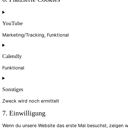
YouTube
Marketing/Tracking, Funktional
Consent
to
Calendly
service
youtube
Funktional
Consent
to
Sonstiges
service
calendly
Zweck wird noch ermittelt
Consent
7. Einwilligung
to
service
Wenn du unsere Website das erste Mal besuchst, zeigen wir
sonstiges